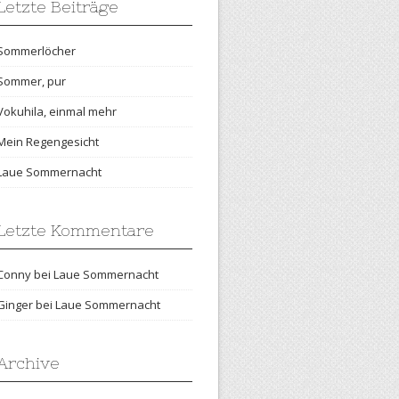
Letzte Beiträge
Sommerlöcher
Sommer, pur
Vokuhila, einmal mehr
Mein Regengesicht
Laue Sommernacht
Letzte Kommentare
Conny
bei
Laue Sommernacht
Ginger
bei
Laue Sommernacht
Archive