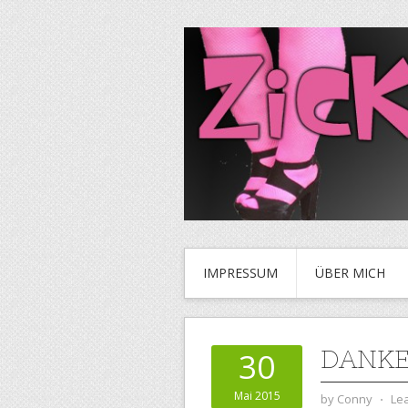
IMPRESSUM
ÜBER MICH
DANKE
30
Mai 2015
by
Conny
⋅
Le