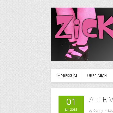
IMPRESSUM
ÜBER MICH
ALLE 
01
Jun 2015
by
Conny
⋅
Le