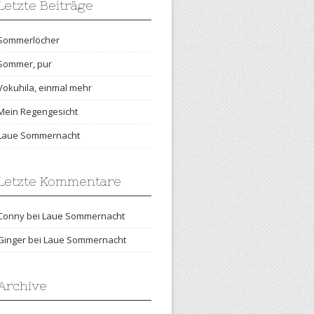
Letzte Beiträge
Sommerlöcher
Sommer, pur
Vokuhila, einmal mehr
Mein Regengesicht
Laue Sommernacht
Letzte Kommentare
Conny
bei
Laue Sommernacht
Ginger
bei
Laue Sommernacht
Archive