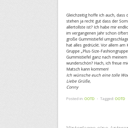
Gleichzeitig hoffe ich auch, dass
stehen ja recht gut dass der So
allertollste ist? Ich habe mir endl
im vergangenen Jahr schon öfters
große Gummistiefel umgeschlagen,
hat alles gedrückt. Vor allem am 
Gruppe „Plus-Size-Fashiongruppe
Gummistiefel ganz nach meinem
wunderschön? Hach, ich freue mic
Matsch kann kommen!
Ich wünsche euch eine tolle Wo
Liebe Grüße,
Conny
Posted in:
OOTD
⋅
Tagged:
OOTD
Hinterlasse eine Antwo